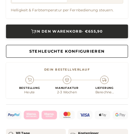
Helligkeit & Farbtemperatur per Fernbedienung steuern.
IN DEN WARENKORB
· €655,90
STEHLEUCHTE KONFIGURIEREN
DEIN BESTELLVERLAUF
BESTELLUNG
MANUFAKTUR
LIEFERUNG
Heute
2-3 Wochen
Berechne...
101 Tage
Kostenloser