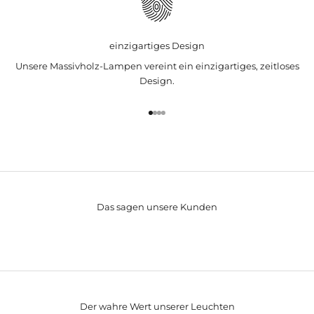
einzigartiges Design
Unsere Massivholz-Lampen vereint ein einzigartiges, zeitloses
Design.
Gehe zu Element 1
Gehe zu Element 2
Gehe zu Element 3
Gehe zu Element 4
Das sagen unsere Kunden
Der wahre Wert unserer Leuchten