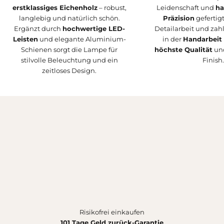
erstklassiges Eichenholz
– robust,
Leidenschaft und
ha
langlebig und natürlich schön.
Präzision
gefertigt
Ergänzt durch
hochwertige LED-
Detailarbeit und zahl
Leisten
und elegante Aluminium-
in der
Handarbeit 
Schienen sorgt die Lampe für
höchste Qualität
und
stilvolle Beleuchtung und ein
Finish.
zeitloses Design.
Risikofrei einkaufen
101 Tage Geld zurück-Garantie