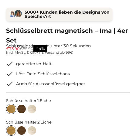
5000+ Kunden lieben die Designs von
SpeicherArt
Schlüsselbrett magnetisch – Ima | 4er
Set
Schlüsselordnung in unter 30 Sekunden
Angebot
Regulärer Preis
-14%
€73,90
€85,90
Inkl. MwSt. & GRATIS
Versand
ab 99€
garantierter Halt
Löst Dein Schlüsselchaos
Auch für Autoschlüssel geeignet
Schlüsselhalter 1:
Eiche
Eiche
Räuchereiche
Esche
Schlüsselhalter 2:
Eiche
Eiche
Räuchereiche
Esche