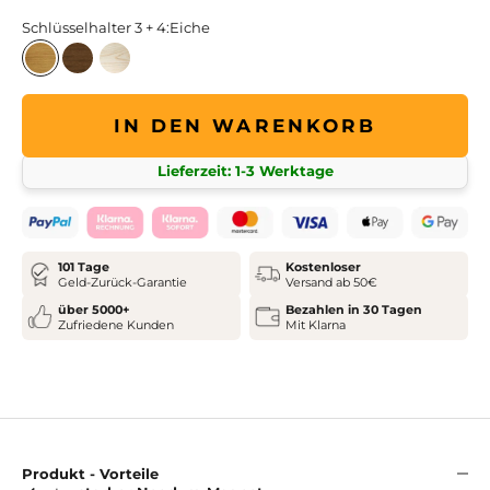
Schlüsselhalter 3 + 4:
Eiche
Eiche
Räuchereiche
Esche
IN DEN WARENKORB
Lieferzeit: 1-3 Werktage
101 Tage
Kostenloser
Geld-Zurück-Garantie
Versand ab 50€
Liquid
über 5000+
Bezahlen in 30 Tagen
Zufriedene Kunden
Mit Klarna
Produkt - Vorteile