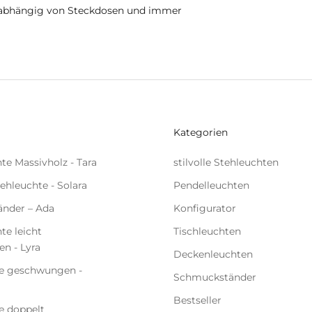
 unabhängig von Steckdosen und immer
Kategorien
te Massivholz - Tara
stilvolle Stehleuchten
tehleuchte - Solara
Pendelleuchten
nder – Ada
Konfigurator
te leicht
Tischleuchten
n - Lyra
Deckenleuchten
e geschwungen -
Schmuckständer
Bestseller
e doppelt