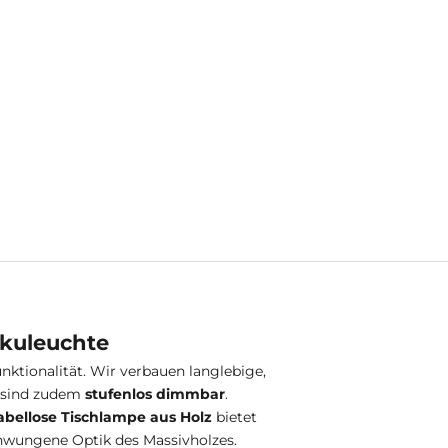
kkuleuchte
ktionalität. Wir verbauen langlebige,
le sind zudem
stufenlos dimmbar
.
abellose Tischlampe aus Holz
bietet
chwungene Optik des Massivholzes.