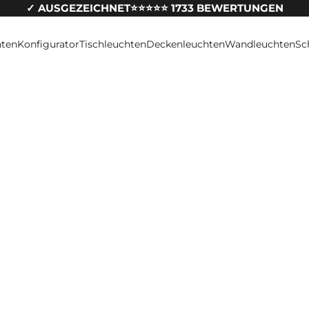
✓ AUSGEZEICHNET⭐️⭐️⭐️⭐️⭐️ 1733 BEWERTUNGEN
hten
Konfigurator
Tischleuchten
Deckenleuchten
Wandleuchten
Sc