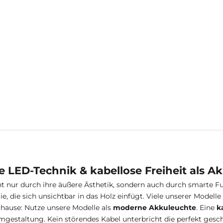
ischleuchte, Massivholz,
avischer Stil, Eiche - Nala
Angebot
Regulärer Preis
€99,00
€119,00
e LED-Technik & kabellose Freiheit als A
 nur durch ihre äußere Ästhetik, sondern auch durch smarte Fun
e, die sich unsichtbar in das Holz einfügt. Viele unserer Model
uhause: Nutze unsere Modelle als
moderne Akkuleuchte
. Eine
k
umgestaltung. Kein störendes Kabel unterbricht die perfekt ges