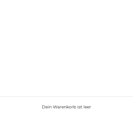
□
exklusive Tischleuchten
Dein Warenkorb ist leer
 Design mit moderner Technik. Kabellos, dimmbar und flexibel 
und Außenbereich.