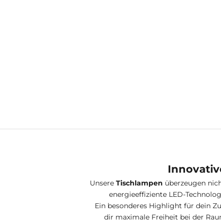
Kostenlose Holzprobe – Dein
Akku T
Wunschholz für SpeicherArt-Leuchten
skandin
Angebot
€0,00
Buche
Esche
Eiche
Walnuss
Räuchereiche
Innovativ
Unsere
Tischlampen
überzeugen nicht
energieeffiziente LED-Technologi
Ein besonderes Highlight für dein Z
dir maximale Freiheit bei der Ra