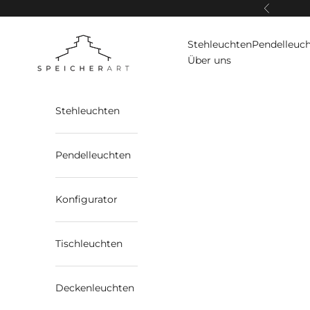
Zum Inhalt springen
Zurück
SpeicherArt
Stehleuchten
Pendelleuc
Über uns
Stehleuchten
Pendelleuchten
Konfigurator
Tischleuchten
Deckenleuchten