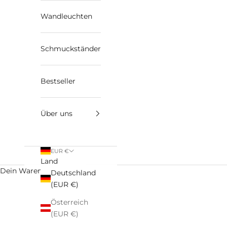
Wandleuchten
Schmuckständer
Bestseller
Über uns
EUR €
Land
Dein Warenkorb
Deutschland
(EUR €)
Unsere Akkutischleuchten aus Holz verbinden zeitloses
Österreich
(EUR €)